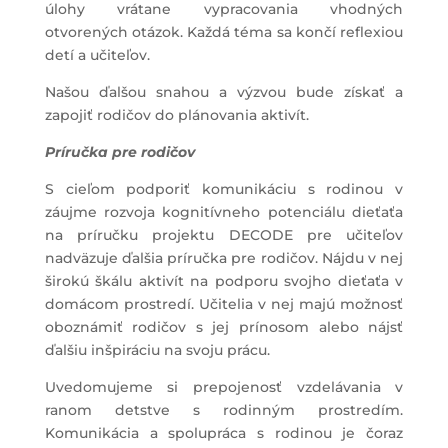
úlohy vrátane vypracovania vhodných
otvorených otázok. Každá téma sa končí reflexiou
detí a učiteľov.
Našou ďalšou snahou a výzvou bude získať a
zapojiť rodičov do plánovania aktivít.
Príručka pre rodičov
S cieľom podporiť komunikáciu s rodinou v
záujme rozvoja kognitívneho potenciálu dieťaťa
na príručku projektu DECODE pre učiteľov
nadväzuje ďalšia príručka pre rodičov. Nájdu v nej
širokú škálu aktivít na podporu svojho dieťaťa v
domácom prostredí. Učitelia v nej majú možnosť
oboznámiť rodičov s jej prínosom alebo nájsť
ďalšiu inšpiráciu na svoju prácu.
Uvedomujeme si prepojenosť vzdelávania v
ranom detstve s rodinným prostredím.
Komunikácia a spolupráca s rodinou je čoraz