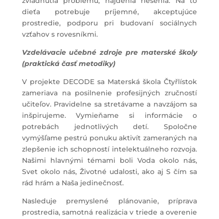
zvládnutia problému, nájdenia riešenia. Na to
dieťa potrebuje príjemné, akceptujúce
prostredie, podporu pri budovaní sociálnych
vzťahov s rovesníkmi.
Vzdelávacie učebné zdroje pre materské školy
(praktická časť metodiky)
V projekte DECODE sa Materská škola Čtyřlístok
zameriava na posilnenie profesijných zručností
učiteľov. Pravidelne sa stretávame a navzájom sa
inšpirujeme. Vymieňame si informácie o
potrebách jednotlivých detí. Spoločne
vymýšľame pestrú ponuku aktivít zameraných na
zlepšenie ich schopností intelektuálneho rozvoja.
Našimi hlavnými témami boli Voda okolo nás,
Svet okolo nás, Životné udalosti, ako aj S čím sa
rád hrám a Naša jedinečnosť.
Nasleduje premyslené plánovanie, príprava
prostredia, samotná realizácia v triede a overenie