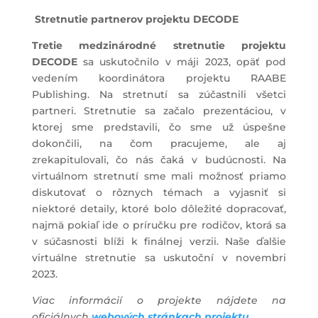
Stretnutie partnerov projektu DECODE
Tretie medzinárodné stretnutie projektu
DECODE
sa uskutočnilo v máji 2023, opäť pod
vedením koordinátora projektu RAABE
Publishing. Na stretnutí sa zúčastnili všetci
partneri. Stretnutie sa začalo prezentáciou, v
ktorej sme predstavili, čo sme už úspešne
dokončili, na čom pracujeme, ale aj
zrekapitulovali, čo nás čaká v budúcnosti. Na
virtuálnom stretnutí sme mali možnosť priamo
diskutovať o rôznych témach a vyjasniť si
niektoré detaily, ktoré bolo dôležité dopracovať,
najmä pokiaľ ide o príručku pre rodičov, ktorá sa
v súčasnosti blíži k finálnej verzii. Naše ďalšie
virtuálne stretnutie sa uskutoční v novembri
2023.
Viac informácií o projekte nájdete na
oficiálnych
webových stránkach projektu.