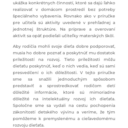
ukážka konkrétnych činností, ktoré sa dajú ľahko
realizovať v domácom prostredí bez potreby
špeciálneho vybavenia. Rovnako ako v príručke
pre učiteľa sú aktivity uvedené v prehľadnej a
jednotnej štruktúre. Na príprave a overovaní
aktivít sa opäť podieľali učiteľky materských škôl.
Aby rodičia mohli svoje dieťa dobre podporovať,
musia ho dobre poznať a poskytnúť mu dostatok
príležitostí na rozvoj. Tieto príležitosti môžu
dieťaťu poskytnúť, keď o nich vedia, keď sú sami
presvedčení o ich dôležitosti. V tejto príručke
sme sa snažili jednoduchým spôsobom
predstaviť a sprostredkovať rodičom detí
dôležité informácie, ktoré sú mimoriadne
dôležité na intelektuálny rozvoj ich dieťaťa.
Spoločne sme sa vydali na cestu pochopenia
zákonitostí detského vývinu a veríme, že tým
pomôžeme k premyslenému a cieľavedomému
rozvoju dieťaťa.