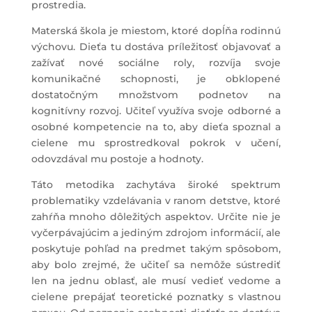
prostredia.
Materská škola je miestom, ktoré dopĺňa rodinnú
výchovu. Dieťa tu dostáva príležitosť objavovať a
zažívať nové sociálne roly, rozvíja svoje
komunikačné schopnosti, je obklopené
dostatočným množstvom podnetov na
kognitívny rozvoj. Učiteľ využíva svoje odborné a
osobné kompetencie na to, aby dieťa spoznal a
cielene mu sprostredkoval pokrok v učení,
odovzdával mu postoje a hodnoty.
Táto metodika zachytáva široké spektrum
problematiky vzdelávania v ranom detstve, ktoré
zahŕňa mnoho dôležitých aspektov. Určite nie je
vyčerpávajúcim a jediným zdrojom informácií, ale
poskytuje pohľad na predmet takým spôsobom,
aby bolo zrejmé, že učiteľ sa nemôže sústrediť
len na jednu oblasť, ale musí vedieť vedome a
cielene prepájať teoretické poznatky s vlastnou