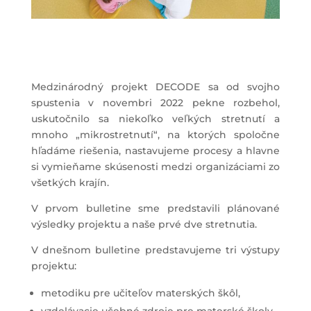
Medzinárodný projekt DECODE sa od svojho
spustenia v novembri 2022 pekne rozbehol,
uskutočnilo sa niekoľko veľkých stretnutí a
mnoho „mikrostretnutí“, na ktorých spoločne
hľadáme riešenia, nastavujeme procesy a hlavne
si vymieňame skúsenosti medzi organizáciami zo
všetkých krajín.
V prvom bulletine sme predstavili plánované
výsledky projektu a naše prvé dve stretnutia.
V dnešnom bulletine predstavujeme tri výstupy
projektu:
metodiku pre učiteľov materských škôl,
vzdelávacie učebné zdroje pre materské školy,