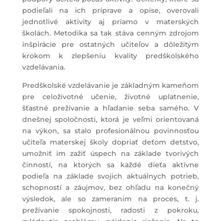
podieľali na ich príprave a opise, overovali
jednotlivé aktivity aj priamo v materských
školách. Metodika sa tak stáva cenným zdrojom
inšpirácie pre ostatných učiteľov a dôležitým
krokom k zlepšeniu kvality predškolského
vzdelávania.
Predškolské vzdelávanie je základným kameňom
pre celoživotné učenie, životné uplatnenie,
šťastné prežívanie a hľadanie seba samého. V
dnešnej spoločnosti, ktorá je veľmi orientovaná
na výkon, sa stalo profesionálnou povinnosťou
učiteľa materskej školy dopriať deťom detstvo,
umožniť im zažiť úspech na základe tvorivých
činností, na ktorých sa každé dieťa aktívne
podieľa na základe svojich aktuálnych potrieb,
schopností a záujmov, bez ohľadu na konečný
výsledok, ale so zameraním na proces, t. j.
prežívanie spokojnosti, radosti z pokroku,