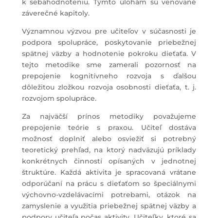
k sebahodnoteniu. Týmto úlohám sú venované
záverečné kapitoly.
Významnou výzvou pre učiteľov v súčasnosti je
podpora spolupráce, poskytovanie priebežnej
spätnej väzby a hodnotenie pokroku dieťaťa. V
tejto metodike sme zamerali pozornosť na
prepojenie kognitívneho rozvoja s ďalšou
dôležitou zložkou rozvoja osobnosti dieťaťa, t. j.
rozvojom spolupráce.
Za najväčší prínos metodiky považujeme
prepojenie teórie s praxou. Učiteľ dostáva
možnosť doplniť alebo osviežiť si potrebný
teoretický prehľad, na ktorý nadväzujú príklady
konkrétnych činností opísaných v jednotnej
štruktúre. Každá aktivita je spracovaná vrátane
odporúčaní na prácu s dieťaťom so špeciálnymi
výchovno-vzdelávacími potrebami, otázok na
zamyslenie a využitia priebežnej spätnej väzby a
podpory učiteľa počas aktivity. Učiteľky, ktoré sa