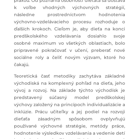
praxou. Od poznania osobnosti dieťaťa sa dostáva
k voľbe vhodných výchovných stratégií,
následne prostredníctvom hodnotenia
výchovno-vzdelávacieho procesu rozhoduje o
ďalších krokoch. Cieľom je, aby dieťa na konci
predškolského vzdelávania dosiahlo svoje
osobné maximum vo všetkých oblastiach, bolo
pripravené pokračovať v učení, preberať nové
sociálne roly a čeliť novým výzvam, ktoré ho
čakajú.
Teoretická časť metodiky zachytáva základné
východiská na komplexný pohľad na dieťa, jeho
vývoj a rozvoj. Na základe týchto východísk je
predstavený súčasný model predškolskej
výchovy založený na princípoch individualizácie a
inklúzie. Prácu učiteľky a jej podiel na rozvoji
dieťaťa zásadným spôsobom ovplyvňujú
používané výchovné stratégie, metódy práce,
hodnotenie výsledkov vzdelávania a vedenie detí