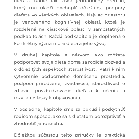
dieťaťa. Rodič tak získa jednoduchý prehľad,
ktorý mu uľahčí pochopiť dôležitosť podpory
dieťaťa vo všetkých oblastiach. Najviac priestoru
je venovaného kognitívnej oblasti, ktorá je
rozdelená na čiastkové oblasti v samostatných
podkapitolách. Každá podkapitola je doplnená o
konkrétny význam pre dieťa a jeho vývoj.
V druhej kapitole s názvom Ako môžete
podporovať svoje dieťa doma sa rodičia dozvedia
o dôležitých aspektoch starostlivosti. Patrí k nim
vytvorenie podporného domáceho prostredia,
podpora prirodzenej zvedavosti, starostlivosť o
zdravie, povzbudzovanie dieťaťa k učeniu a
rozvíjanie lásky k objavovaniu.
V poslednej kapitole sme sa pokúsili poskytnúť
rodičom spôsob, ako sa s dieťaťom porozprávať a
zhodnotiť jeho snahu.
Dôležitou súčasťou tejto príručky je praktická