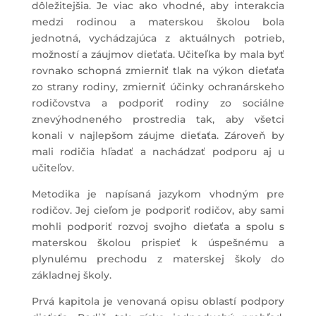
dôležitejšia. Je viac ako vhodné, aby interakcia
medzi rodinou a materskou školou bola
jednotná, vychádzajúca z aktuálnych potrieb,
možností a záujmov dieťaťa. Učiteľka by mala byť
rovnako schopná zmierniť tlak na výkon dieťaťa
zo strany rodiny, zmierniť účinky ochranárskeho
rodičovstva a podporiť rodiny zo sociálne
znevýhodneného prostredia tak, aby všetci
konali v najlepšom záujme dieťaťa. Zároveň by
mali rodičia hľadať a nachádzať podporu aj u
učiteľov.
Metodika je napísaná jazykom vhodným pre
rodičov. Jej cieľom je podporiť rodičov, aby sami
mohli podporiť rozvoj svojho dieťaťa a spolu s
materskou školou prispieť k úspešnému a
plynulému prechodu z materskej školy do
základnej školy.
Prvá kapitola je venovaná opisu oblastí podpory